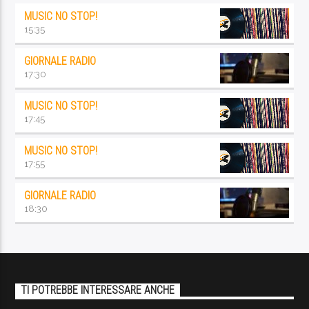
MUSIC NO STOP!
15:35
GIORNALE RADIO
17:30
MUSIC NO STOP!
17:45
MUSIC NO STOP!
17:55
GIORNALE RADIO
18:30
TI POTREBBE INTERESSARE ANCHE