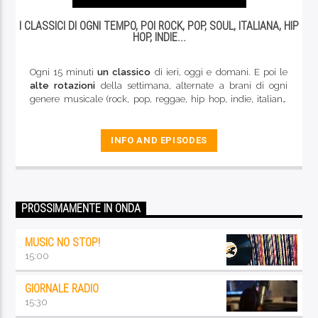
I CLASSICI DI OGNI TEMPO, POI ROCK, POP, SOUL, ITALIANA, HIP
HOP, INDIE...
Ogni 15 minuti
un classico
di ieri, oggi e domani. E poi le
alte rotazioni
della settimana, alternate a brani di ogni
genere musicale (rock, pop, reggae, hip hop, indie, italiana
rock e d'autore, blues...). La buona musica di qualità che
caratterizza da sempre le nostre frequenze
INFO AND EPISODES
PROSSIMAMENTE IN ONDA
MUSIC NO STOP!
15:00
GIORNALE RADIO
15:30