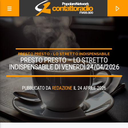
PRESTO PRESTO - LO STRETTO INDISPENSABILE
PRESTO PRESTO – LO STRETTO
INDISPENSABILE DI VENERDÌ 24/04/2026
PUBBLICATO DA
REDAZIONE
IL 24 APRILE 2026
ADESSO IN ONDA
AT LEAST FOR NOW
GIA FORD