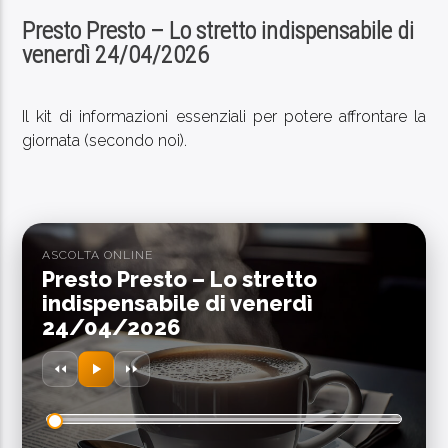
Presto Presto – Lo stretto indispensabile di
venerdì 24/04/2026
Il kit di informazioni essenziali per potere affrontare la
PROGRAMMA IN ONDA
giornata (secondo noi).
GIORNALE RADIO
19:30
19:50
ASCOLTA ONLINE
Presto Presto – Lo stretto
SEGUICI SUI SOCIAL
indispensabile di venerdì
24/04/2026