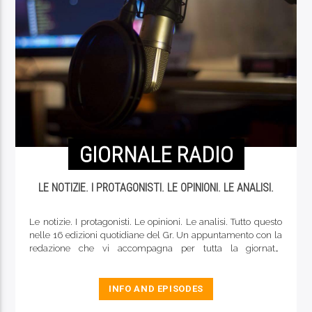
GIORNALE RADIO
LE NOTIZIE. I PROTAGONISTI. LE OPINIONI. LE ANALISI.
Le notizie. I protagonisti. Le opinioni. Le analisi. Tutto questo
nelle 16 edizioni quotidiane del Gr. Un appuntamento con la
redazione che vi accompagna per tutta la giornata.
Annunciati dalla “storica” sigla, i nostri conduttori vi
racconteranno tutto quello che fa notizia, insieme alla
redazione, ai corrispondenti, agli ospiti. La finestra di Contatto
INFO AND EPISODES
Radio che si apre sul mondo, a cominciare dalle 6.30 del