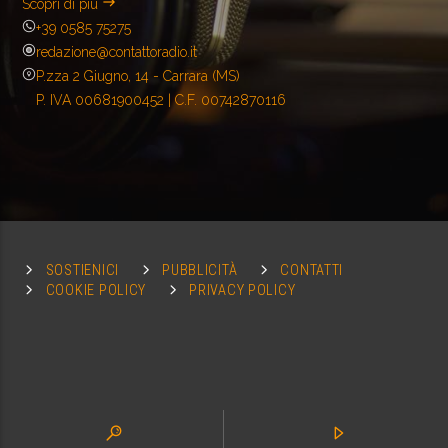
Scopri di più
+39 0585 75275
redazione@contattoradio.it
P.zza 2 Giugno, 14 - Carrara (MS)
P. IVA 00681900452 | C.F. 00742870116
SOSTIENICI
PUBBLICITÀ
CONTATTI
COOKIE POLICY
PRIVACY POLICY