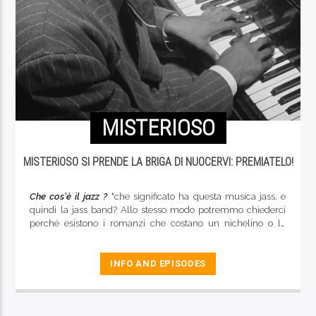
MISTERIOSO
MISTERIOSO SI PRENDE LA BRIGA DI NUOCERVI: PREMIATELO!
Che cos'è il jazz ?
"che significato ha questa musica jass, e
quindi la jass band? Allo stesso modo potremmo chiederci
perché esistono i romanzi che costano un nichelino o le
noccioline che colano grasso. Sono tutte manifestazioni dei
gusti deteriori di quella frazione di umanità che non ha
ancora fatto un bagno nella civiltà. Si potrebbe anche dire
INFO AND EPISODES
che è un racconto indecente, sincopato e suonato in
contrappunto...."
Si', ma ancora non capisco. In sintesi, che
cos'è il jazz ??
"una sorta di vizio musicale che ha avuto