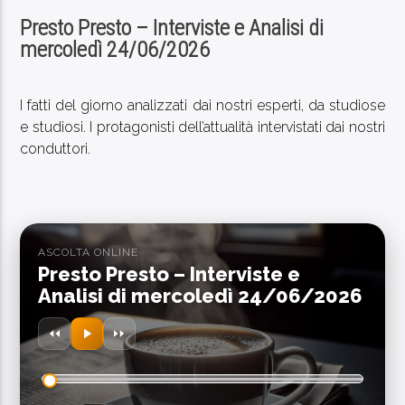
Presto Presto – Interviste e Analisi di
mercoledì 24/06/2026
I fatti del giorno analizzati dai nostri esperti, da studiose
PROGRAMMA IN ONDA
e studiosi. I protagonisti dell’attualità intervistati dai nostri
MISTERIOSO
conduttori.
20:00
21:00
ASCOLTA ONLINE
SEGUICI SUI SOCIAL
Presto Presto – Interviste e
Analisi di mercoledì 24/06/2026