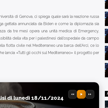
Università di Genova, ci spiega quale sarà la reazione russa
 lunga gettata annunciata da Biden e come la diplomazia sia
 Gaza da tre mesi opera una unità medica di Emergency,
ibilità della vita per i palestinesi dall’ospedale da campo
la flotta civile nel Mediterraneo una barca dell’Arci, ce lo
e lancia «Tutti gli occhi sul Mediterraneo» il progetto per
lisi di lunedì 18/11/2024