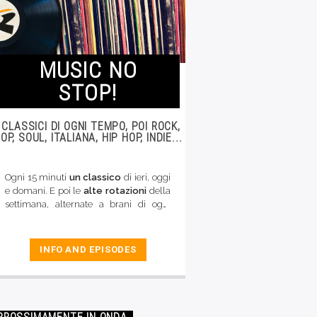
MUSIC NO
STOP!
I CLASSICI DI OGNI TEMPO, POI ROCK,
OP, SOUL, ITALIANA, HIP HOP, INDIE...
Ogni 15 minuti
un classico
di ieri, oggi
e domani. E poi le
alte rotazioni
della
settimana, alternate a brani di ogni
genere musicale (rock, pop, reggae, hip
hop, indie, italiana rock e d'autore,
blues...). La buona musica di qualità
INFO AND EPISODES
che caratterizza da sempre le nostre
frequenze