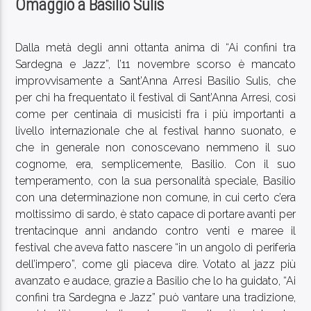
Omaggio a Basilio Sulis
Dalla metà degli anni ottanta anima di “Ai confini tra
Sardegna e Jazz”, l’11 novembre scorso è mancato
improvvisamente a Sant’Anna Arresi Basilio Sulis, che
PROGRAMMA IN ONDA
per chi ha frequentato il festival di Sant’Anna Arresi, così
MUSIC NO STOP!
come per centinaia di musicisti fra i più importanti a
01:00
08:30
livello internazionale che al festival hanno suonato, e
che in generale non conoscevano nemmeno il suo
cognome, era, semplicemente, Basilio. Con il suo
temperamento, con la sua personalità speciale, Basilio
con una determinazione non comune, in cui certo c’era
SEGUICI SUI SOCIAL
moltissimo di sardo, è stato capace di portare avanti per
trentacinque anni andando contro venti e maree il
festival che aveva fatto nascere “in un angolo di periferia
dell’impero”, come gli piaceva dire. Votato al jazz più
avanzato e audace, grazie a Basilio che lo ha guidato, “Ai
confini tra Sardegna e Jazz” può vantare una tradizione,