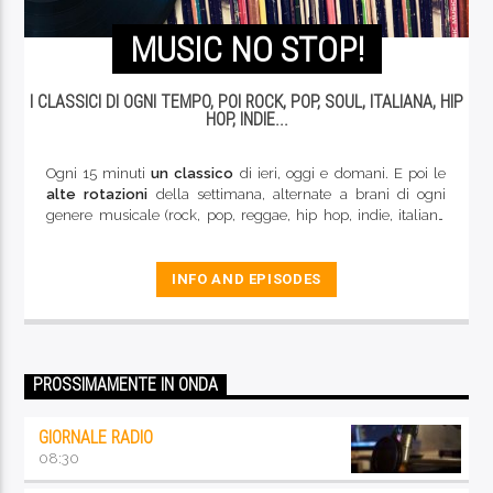
MUSIC NO STOP!
I CLASSICI DI OGNI TEMPO, POI ROCK, POP, SOUL, ITALIANA, HIP
HOP, INDIE...
Ogni 15 minuti
un classico
di ieri, oggi e domani. E poi le
alte rotazioni
della settimana, alternate a brani di ogni
genere musicale (rock, pop, reggae, hip hop, indie, italiana
rock e d'autore, blues...). La buona musica di qualità che
caratterizza da sempre le nostre frequenze
INFO AND EPISODES
PROSSIMAMENTE IN ONDA
GIORNALE RADIO
08:30