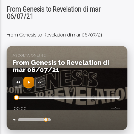
From Genesis to Revelation di mar
06/07/21
From Genesis to Revelation di mar 06/07/21
PROGRAMMA IN ONDA
MUSIC NO STOP!
01:00
08:30
ASCOLTA ONLINE
From Genesis to Revelation di
mar 06/07/21
SEGUICI SUI SOCIAL
00:00
--:--