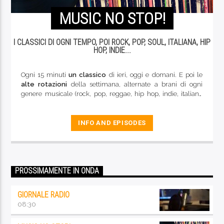
MUSIC NO STOP!
I CLASSICI DI OGNI TEMPO, POI ROCK, POP, SOUL, ITALIANA, HIP
HOP, INDIE...
Ogni 15 minuti
un classico
di ieri, oggi e domani. E poi le
alte rotazioni
della settimana, alternate a brani di ogni
genere musicale (rock, pop, reggae, hip hop, indie, italiana
rock e d'autore, blues...). La buona musica di qualità che
caratterizza da sempre le nostre frequenze
INFO AND EPISODES
PROSSIMAMENTE IN ONDA
GIORNALE RADIO
08:30