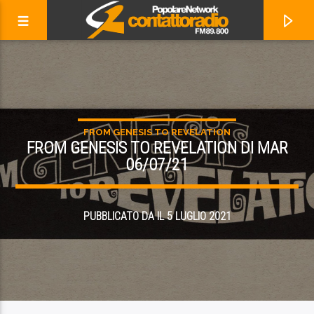
FROM GENESIS TO REVELATION
FROM GENESIS TO REVELATION DI MAR
06/07/21
PUBBLICATO DA IL 5 LUGLIO 2021
ADESSO IN ONDA
ENJOY THE SILENCE (FEAT. SKYE EDWARDS AND LARRY LOVE)
NOUVELLE VAGUE