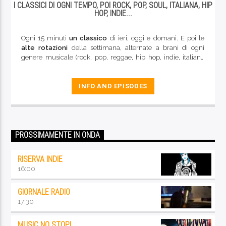
I CLASSICI DI OGNI TEMPO, POI ROCK, POP, SOUL, ITALIANA, HIP
HOP, INDIE...
Ogni 15 minuti
un classico
di ieri, oggi e domani. E poi le
alte rotazioni
della settimana, alternate a brani di ogni
genere musicale (rock, pop, reggae, hip hop, indie, italiana
rock e d'autore, blues...). La buona musica di qualità che
caratterizza da sempre le nostre frequenze
INFO AND EPISODES
PROSSIMAMENTE IN ONDA
RISERVA INDIE
16:00
GIORNALE RADIO
17:30
MUSIC NO STOP!