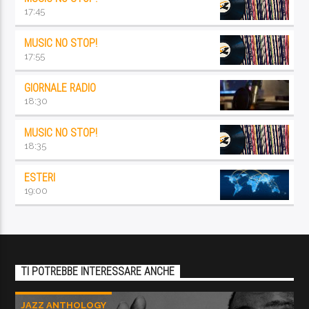
17:45
MUSIC NO STOP!
17:55
GIORNALE RADIO
18:30
MUSIC NO STOP!
18:35
ESTERI
19:00
TI POTREBBE INTERESSARE ANCHE
JAZZ ANTHOLOGY