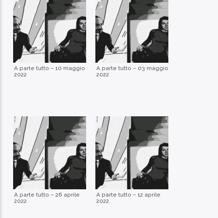
Contatto Radio
A parte tutto – 10 maggio
A parte tutto – 03 maggio
2022
2022
A parte tutto – 26 aprile
A parte tutto – 12 aprile
2022
2022