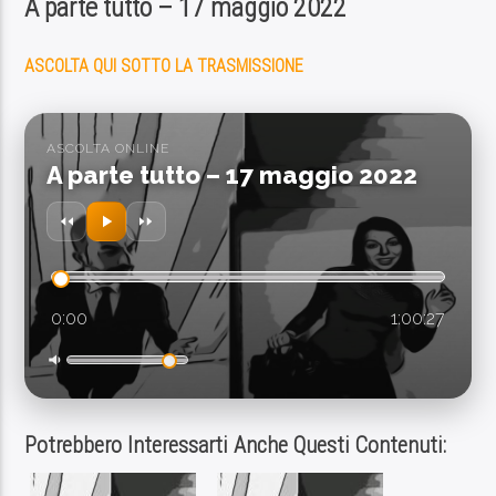
A parte tutto – 17 maggio 2022
ASCOLTA QUI SOTTO LA TRASMISSIONE
PROGRAMMA IN ONDA
ASCOLTA ONLINE
MUSIC NO STOP!
A parte tutto – 17 maggio 2022
15:35
16:00
SEGUICI SUI SOCIAL
0:00
1:00:27
Potrebbero Interessarti Anche Questi Contenuti: