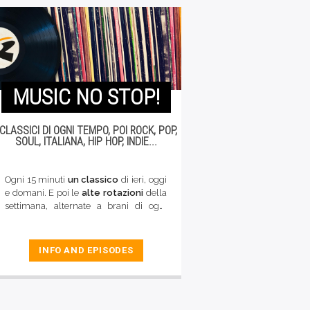
MUSIC NO STOP!
 CLASSICI DI OGNI TEMPO, POI ROCK, POP,
SOUL, ITALIANA, HIP HOP, INDIE...
Ogni 15 minuti
un classico
di ieri, oggi
e domani. E poi le
alte rotazioni
della
settimana, alternate a brani di ogni
genere musicale (rock, pop, reggae, hip
hop, indie, italiana rock e d'autore,
blues...). La buona musica di qualità
INFO AND EPISODES
che caratterizza da sempre le nostre
frequenze