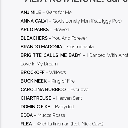
ANJIMILE
– Waits for Me
ANNA CALVI
– God’s Lonely Man (feat. Iggy Pop)
ARLO PARKS
– Heaven
BLEACHERS
– You And Forever
BRANDO MADONIA
– Cosmonauta
BRIGITTE CALLS ME BABY
– I Danced With Ano
Love In My Dream
BROCKOFF
– Willows
BUCK MEEK
– Ring of Fire
CAROLINA BUBBICO
– Everlove
CHARTREUSE
– Heaven Sent
DOMINIC FIKE
– Babydoll
EDDA
– Mucca Rossa
FLEA
– Wichita lineman (feat. Nick Cave)